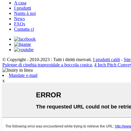
A casa
I prudutti
Nantu à noi
News
FAQs
Cuntatta ci
© Copyright - 2010-2023 : Tutti i diritti riservati.
I prudutti caldi
-
Sit
Pulegge di cinghia trapezoidale a boccola conica
,
4 Inch Pitch Conve
Mandate e-mail
x