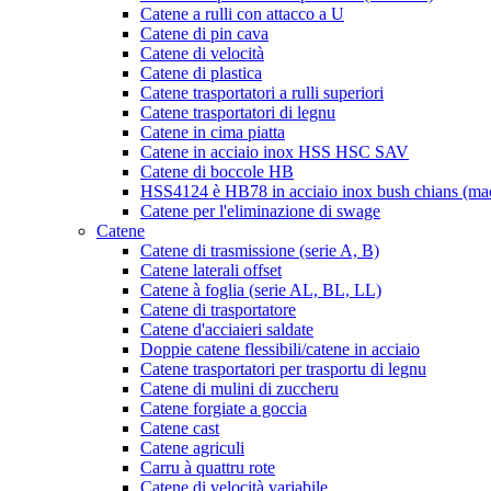
Catene a rulli con attacco a U
Catene di pin cava
Catene di velocità
Catene di plastica
Catene trasportatori a rulli superiori
Catene trasportatori di legnu
Catene in cima piatta
Catene in acciaio inox HSS HSC SAV
Catene di boccole HB
HSS4124 è HB78 in acciaio inox bush chians (macc
Catene per l'eliminazione di swage
Catene
Catene di trasmissione (serie A, B)
Catene laterali offset
Catene à foglia (serie AL, BL, LL)
Catene di trasportatore
Catene d'acciaieri saldate
Doppie catene flessibili/catene in acciaio
Catene trasportatori per trasportu di legnu
Catene di mulini di zuccheru
Catene forgiate a goccia
Catene cast
Catene agriculi
Carru à quattru rote
Catene di velocità variabile