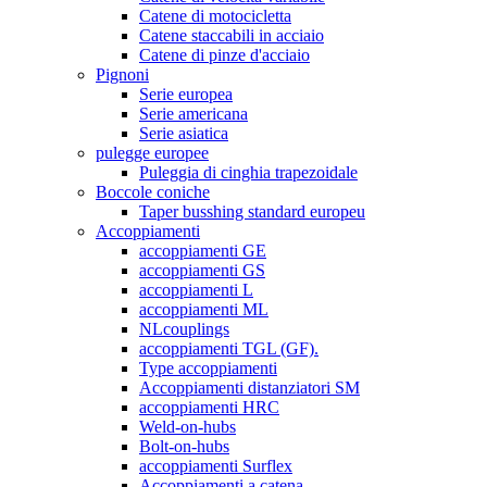
Catene di motocicletta
Catene staccabili in acciaio
Catene di pinze d'acciaio
Pignoni
Serie europea
Serie americana
Serie asiatica
pulegge europee
Puleggia di cinghia trapezoidale
Boccole coniche
Taper busshing standard europeu
Accoppiamenti
accoppiamenti GE
accoppiamenti GS
accoppiamenti L
accoppiamenti ML
NLcouplings
accoppiamenti TGL (GF).
Type accoppiamenti
Accoppiamenti distanziatori SM
accoppiamenti HRC
Weld-on-hubs
Bolt-on-hubs
accoppiamenti Surflex
Accoppiamenti a catena