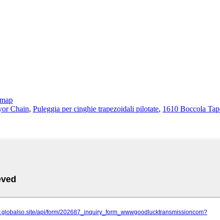
emap
yor Chain
,
Puleggia per cinghie trapezoidali pilotate
,
1610 Boccola Tap