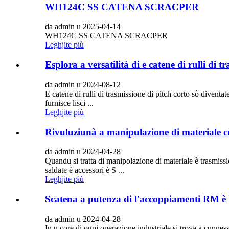
WH124C SS CATENA SCRACPER
da admin u 2025-04-14
WH124C SS CATENA SCRACPER
Leghjite più
Esplora a versatilità di e catene di rulli di t
da admin u 2024-08-12
E catene di rulli di trasmissione di pitch corto sò diventa
furnisce lisci ...
Leghjite più
Rivuluziunà a manipulazione di materiale cù c
da admin u 2024-04-28
Quandu si tratta di manipolazione di materiale è trasmissio
saldate è accessori è S ...
Leghjite più
Scatena a putenza di l'accoppiamenti RM è
da admin u 2024-04-28
In u core di ogni operazione industriale si trova a cunnes