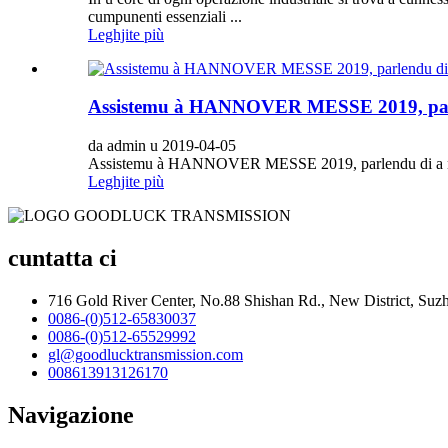
cumpunenti essenziali ...
Leghjite più
Assistemu à HANNOVER MESSE 2019, parlendu
da admin u 2019-04-05
Assistemu à HANNOVER MESSE 2019, parlendu di a nostra
Leghjite più
cuntatta ci
716 Gold River Center, No.88 Shishan Rd., New District, Suz
0086-(0)512-65830037
0086-(0)512-65529992
gl@goodlucktransmission.com
008613913126170
Navigazione