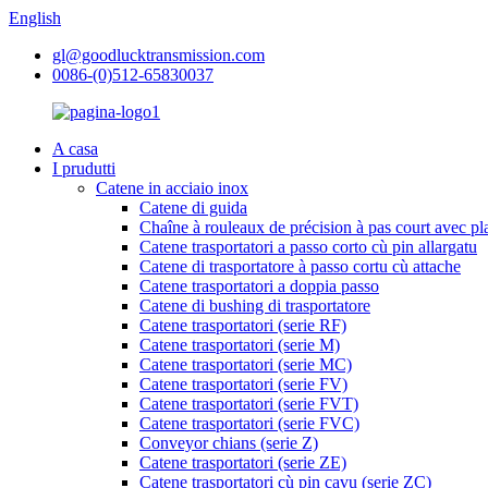
English
gl@goodlucktransmission.com
0086-(0)512-65830037
A casa
I prudutti
Catene in acciaio inox
Catene di guida
Chaîne à rouleaux de précision à pas court avec pl
Catene trasportatori a passo corto cù pin allargatu
Catene di trasportatore à passo cortu cù attache
Catene trasportatori a doppia passo
Catene di bushing di trasportatore
Catene trasportatori (serie RF)
Catene trasportatori (serie M)
Catene trasportatori (serie MC)
Catene trasportatori (serie FV)
Catene trasportatori (serie FVT)
Catene trasportatori (serie FVC)
Conveyor chians (serie Z)
Catene trasportatori (serie ZE)
Catene trasportatori cù pin cavu (serie ZC)