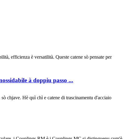
lità, efficienza è versatilità. Queste catene sò pensate per
nossidabile à doppiu passo ...
tà sò chjave. Hè quì chì e catene di trascinamentu d'acciaio
particulare, i Couplings RM è i Couplings MC si distinguenu cum'è