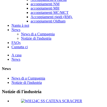
accoppiamenti NM
accoppiamenti MH
accoppiamenti MC/MCT
Accoppiamenti rigidi (RM).
accoppiamenti Oldham
Nantu à noi
News
News di a Cumpagnia
Notizie di l'industria
FAQs
Cuntatta ci
A casa
News
News
News di a Cumpagnia
Notizie di l'industria
Notizie di l'industria