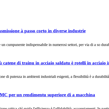
rasmissione à passo corto in diverse industrie
te un cumpunente indispensabile in numerosi settori, per via di a so durabi
atene di trainu in acciaio saldatu è rotelli in acciaio i
ne di putenza in ambienti industriali esigenti, a flessibilità è a durabili
 MC per un rendimentu superiore di a macchina
sione critica chì guida l'efficienza è l'affidabilità: accoppiamenti. In 