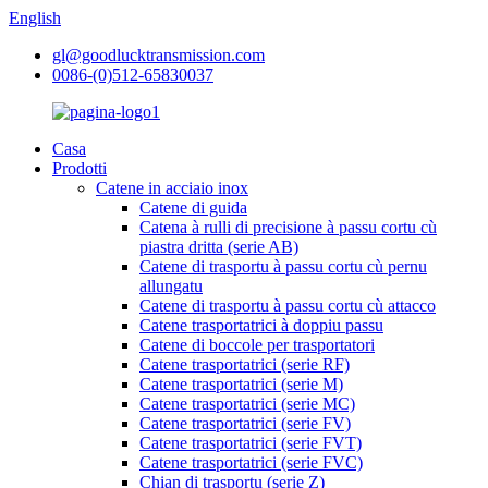
English
gl@goodlucktransmission.com
0086-(0)512-65830037
Casa
Prodotti
Catene in acciaio inox
Catene di guida
Catena à rulli di precisione à passu cortu cù
piastra dritta (serie AB)
Catene di trasportu à passu cortu cù pernu
allungatu
Catene di trasportu à passu cortu cù attacco
Catene trasportatrici à doppiu passu
Catene di boccole per trasportatori
Catene trasportatrici (serie RF)
Catene trasportatrici (serie M)
Catene trasportatrici (serie MC)
Catene trasportatrici (serie FV)
Catene trasportatrici (serie FVT)
Catene trasportatrici (serie FVC)
Chian di trasportu (serie Z)