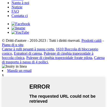
Nantu à noi
Nutizie
FAQ
Cuntatta ci
© Dritti d'autore - 2010-2023 : Tutti i diritti riservati.
Prodotti caldi
-
Pianu di u situ
Catene à rulli pesanti à passu cortu
,
1610 Boccola di bloccaggio
conico
,
Estrattori di catena
,
Pulegge di cinghia trapezoidale à
boccola cònica
,
Pulegge di cinghia trapezoidale forate pilota
,
Catena
di trasportu à passu di 4 pollici
,
Mandà un email
x