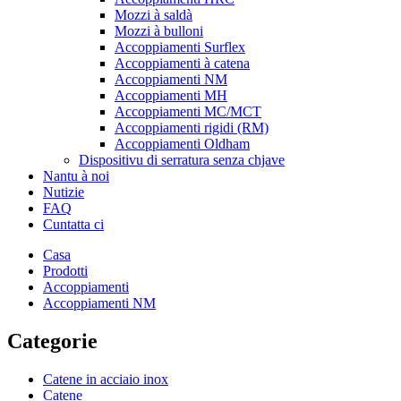
Mozzi à saldà
Mozzi à bulloni
Accoppiamenti Surflex
Accoppiamenti à catena
Accoppiamenti NM
Accoppiamenti MH
Accoppiamenti MC/MCT
Accoppiamenti rigidi (RM)
Accoppiamenti Oldham
Dispositivu di serratura senza chjave
Nantu à noi
Nutizie
FAQ
Cuntatta ci
Casa
Prodotti
Accoppiamenti
Accoppiamenti NM
Categorie
Catene in acciaio inox
Catene