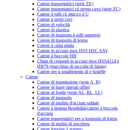
Catene trasportatrici (serie ZE)
Catene trasportatrici cù pernu cavu (serie ZC)
Catene à rulli cù attacco à U
Catene à perni cavi
Catene di velocità
Catene di plastica
Catene di trasportu à rulli superiori
Catene di trasportu di legnu
Catene à cima piatta
Catene in acciaio inox HSS HSC SAV
Catene à boccole HB
Chian di cespugli in acciaio inox HSS4124 è
HB78 (macchina di raccolta di fangu)
Catene per u smaltimentu di e fustelle
Catene
Catene di trasmissione (serie A, B)
Catene di barre laterali offset
Catene di foglie (serie AL, BL, LL)
Catene di trasportu
Catene di mulinu d'acciaiu saldate
Catene à doppia flessibilità/catene à boccola
d'acciaiu
Catene trasportatrici per u trasportu di legnu
Catene di mulini di zuccheru
Catene forgiate à stampo