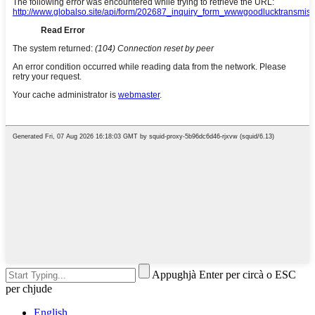
Appughjà Enter per circà o ESC
per chjude
English