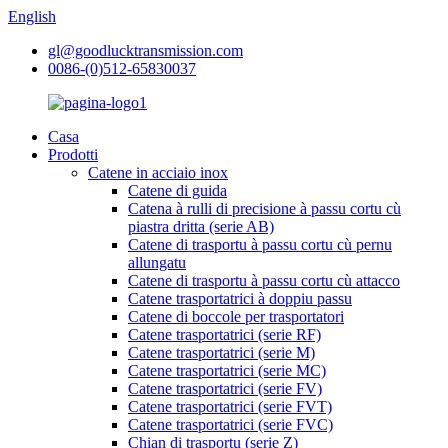
English
gl@goodlucktransmission.com
0086-(0)512-65830037
Casa
Prodotti
Catene in acciaio inox
Catene di guida
Catena à rulli di precisione à passu cortu cù
piastra dritta (serie AB)
Catene di trasportu à passu cortu cù pernu
allungatu
Catene di trasportu à passu cortu cù attacco
Catene trasportatrici à doppiu passu
Catene di boccole per trasportatori
Catene trasportatrici (serie RF)
Catene trasportatrici (serie M)
Catene trasportatrici (serie MC)
Catene trasportatrici (serie FV)
Catene trasportatrici (serie FVT)
Catene trasportatrici (serie FVC)
Chian di trasportu (serie Z)