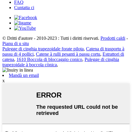
FAQ
Cuntatta ci
© Dritti d'autore - 2010-2023 : Tutti i diritti riservati.
Prodotti caldi
-
Pianu di u situ
Pulegge di cinghia trapezoidale forate pilota
,
Catena di trasportu à
passu di 4 pollici
,
Catene à rulli pesanti à passu cortu
,
Estrattori di
catena
,
1610 Boccola di bloccaggio conico
,
Pulegge di cinghia
trapezoidale à boccola cònica
,
Mandà un email
x