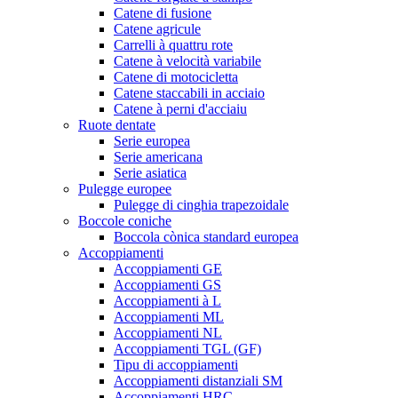
Catene di fusione
Catene agricule
Carrelli à quattru rote
Catene à velocità variabile
Catene di motocicletta
Catene staccabili in acciaio
Catene à perni d'acciaiu
Ruote dentate
Serie europea
Serie americana
Serie asiatica
Pulegge europee
Pulegge di cinghia trapezoidale
Boccole coniche
Boccola cònica standard europea
Accoppiamenti
Accoppiamenti GE
Accoppiamenti GS
Accoppiamenti à L
Accoppiamenti ML
Accoppiamenti NL
Accoppiamenti TGL (GF)
Tipu di accoppiamenti
Accoppiamenti distanziali SM
Accoppiamenti HRC