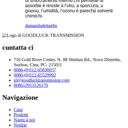
di smorzamentu internu chì permette di
assorbe è resiste à l'oliu, a sporcizia, u
grassu, l'umidità, l'ozonu è parechji solventi
chimichi.
dumanda
dettagliu
cuntatta ci
716 Gold River Center, N. 88 Shishan Rd., Novu Distrettu,
Suzhou, Cina, PC: 215011
0086-(0)512-65830037
0086-(0)512-65529992
gl@goodlucktransmission.com
008613913126170
Navigazione
Casa
Prodotti
Nantu à noi
Nutizie