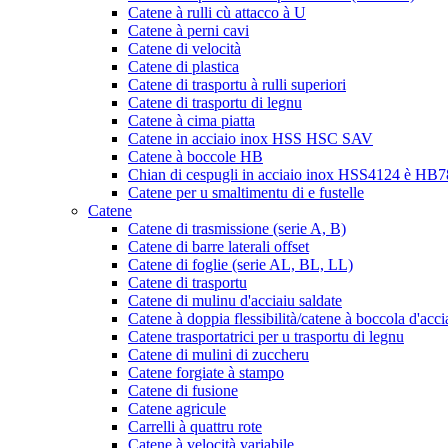
Catene à rulli cù attacco à U
Catene à perni cavi
Catene di velocità
Catene di plastica
Catene di trasportu à rulli superiori
Catene di trasportu di legnu
Catene à cima piatta
Catene in acciaio inox HSS HSC SAV
Catene à boccole HB
Chian di cespugli in acciaio inox HSS4124 è HB78
Catene per u smaltimentu di e fustelle
Catene
Catene di trasmissione (serie A, B)
Catene di barre laterali offset
Catene di foglie (serie AL, BL, LL)
Catene di trasportu
Catene di mulinu d'acciaiu saldate
Catene à doppia flessibilità/catene à boccola d'acci
Catene trasportatrici per u trasportu di legnu
Catene di mulini di zuccheru
Catene forgiate à stampo
Catene di fusione
Catene agricule
Carrelli à quattru rote
Catene à velocità variabile