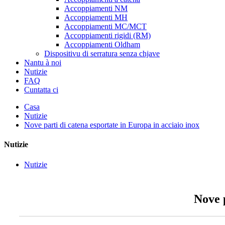
Accoppiamenti NM
Accoppiamenti MH
Accoppiamenti MC/MCT
Accoppiamenti rigidi (RM)
Accoppiamenti Oldham
Dispositivu di serratura senza chjave
Nantu à noi
Nutizie
FAQ
Cuntatta ci
Casa
Nutizie
Nove parti di catena esportate in Europa in acciaio inox
Nutizie
Nutizie
Nove p