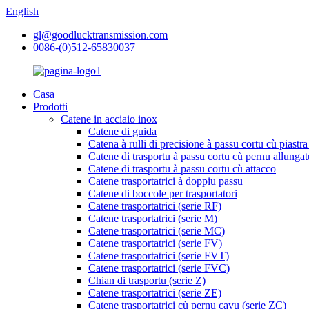
English
gl@goodlucktransmission.com
0086-(0)512-65830037
Casa
Prodotti
Catene in acciaio inox
Catene di guida
Catena à rulli di precisione à passu cortu cù piastra
Catene di trasportu à passu cortu cù pernu allungat
Catene di trasportu à passu cortu cù attacco
Catene trasportatrici à doppiu passu
Catene di boccole per trasportatori
Catene trasportatrici (serie RF)
Catene trasportatrici (serie M)
Catene trasportatrici (serie MC)
Catene trasportatrici (serie FV)
Catene trasportatrici (serie FVT)
Catene trasportatrici (serie FVC)
Chian di trasportu (serie Z)
Catene trasportatrici (serie ZE)
Catene trasportatrici cù pernu cavu (serie ZC)