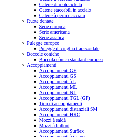
Catene di motocicletta
Catene staccabili in acciaio
Catene à perni d'acciaiu
Ruote dentate
Serie europea
Serie americana
Serie asiatica
Pulegge europee
Pulegge di cinghia trapezoidale
Boccole coniche
Boccola cònica standard europea
Accoppiamenti
Accoppiamenti GE
Accoppiamenti GS
Accoppiamenti à L
Accoppiamenti ML
Accoppiamenti NL
Accoppiamenti TGL (GF)
Tipu di accoppiamenti
Accoppiamenti distanziali SM
Accoppiamenti HRC
Mozzi à saldà
Mozzi à bulloni
Accoppiamenti Surflex
Accoppiamenti à catena